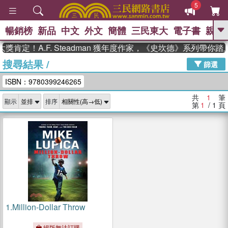
5
暢銷榜
新品
中文
外文
簡體
三民東大
電子書
親子
GO
肯定！A.F. Steadman 獲年度作家，《史坎德》系列帶你
搜尋結果
/
、
熱搜：
東野圭吾
高希均教授回憶錄
篩選
、
、
、
The Odyssey
父親節
如果歷
ISBN：9780399246265
、
、
史是一群喵
暑期推薦
國際布克
、
、
獎 臺灣漫遊錄
方念華
台灣的李
共
1
筆
顯示
排序
、
、
登輝時代
數學女孩：黎曼猜想
第
1
/ 1
頁
偉大的迷走神經
1.
Million-Dollar Throw
絕版無法訂購