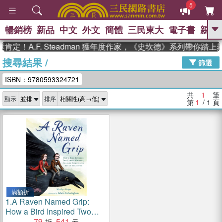
5
暢銷榜
新品
中文
外文
簡體
三民東大
電子書
親子
GO
定！A.F. Steadman 獲年度作家，《史坎德》系列帶你踏上
搜尋結果
/
、
熱搜：
東野圭吾
高希均教授回憶錄
篩選
、
、
、
The Odyssey
父親節
如果歷
ISBN：9780593324721
、
、
史是一群喵
暑期推薦
國際布克
、
、
獎 臺灣漫遊錄
方念華
台灣的李
共
1
筆
顯示
排序
、
、
登輝時代
數學女孩：黎曼猜想
第
1
/ 1
頁
偉大的迷走神經
滿額折
1.
A Raven Named Grip:
How a Bird Inspired Two
Famous Writers, Charles
79
541