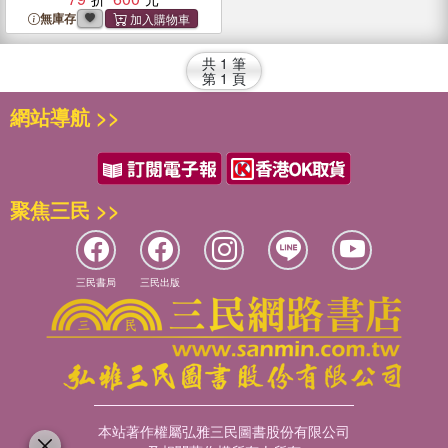
無庫存
共
1
筆
第
1
頁
網站導航 >>
聚焦三民 >>
三民書局
三民出版
本站著作權屬弘雅三民圖書股份有限公司