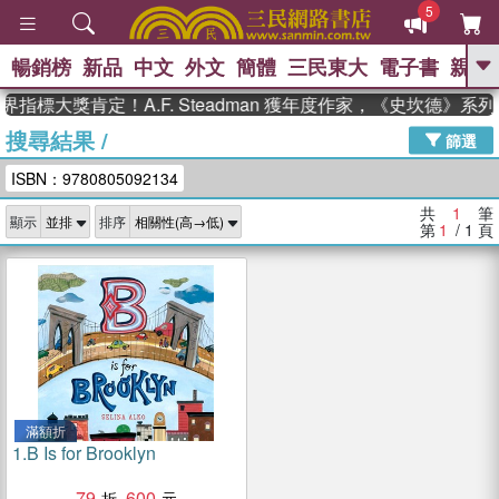
5
暢銷榜
新品
中文
外文
簡體
三民東大
電子書
親子
GO
指標大獎肯定！A.F. Steadman 獲年度作家，《史坎德》
搜尋結果
/
、
、
熱搜：
東野圭吾
The Odyssey
篩選
、
、
父親節
如果歷史是一群喵
暑期
ISBN：9780805092134
、
、
推薦
國際布克獎 臺灣漫遊錄
方
、
、
念華
台灣的李登輝時代
數學女
共
1
筆
顯示
排序
、
孩：黎曼猜想
偉大的迷走神經
第
1
/ 1
頁
滿額折
1.
B Is for Brooklyn
79
600