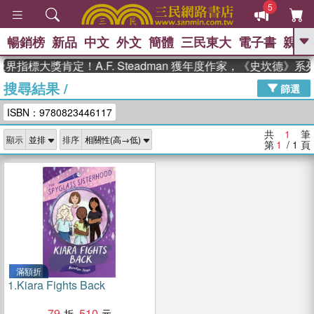
5
暢銷榜
新品
中文
外文
簡體
三民東大
電子書
親子
GO
界指標大獎肯定！A.F. Steadman 獲年度作家，《史坎德》
搜尋結果
/
、
熱搜：
東野圭吾
高希均教授回憶錄
篩選
、
、
、
The Odyssey
父親節
花開錦
ISBN：9780823446117
、
、
、
繡
暑期推薦
方念華
台灣的
、
李登輝時代
數學女孩：黎曼猜想
共
1
筆
顯示
排序
、
、
偉大的迷走神經
如果歷史是一
第
1
/ 1
頁
、
群喵
臺灣漫遊錄
滿額折
1.
Kiara Fights Back
79
510