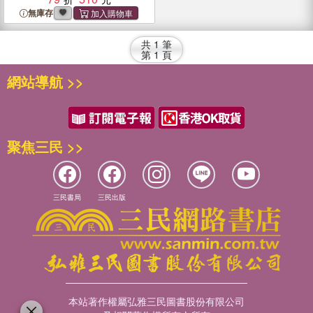
無庫存
共
1
筆
第
1
頁
網站導航 >>
聚焦三民 >>
三民書局
三民出版
本站著作權屬弘雅三民圖書股份有限公司