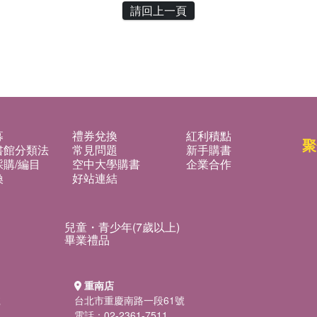
請回上一頁
募
禮券兌換
紅利積點
聚
書館分類法
常見問題
新手購書
購/編目
空中大學購書
企業合作
換
好站連結
兒童・青少年(7歲以上)
畢業禮品
重南店
號
台北市重慶南路一段61號
電話：02-2361-7511