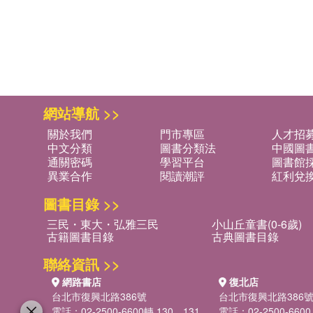
網站導航 >>
關於我們
門市專區
人才招
中文分類
圖書分類法
中國圖
通關密碼
學習平台
圖書館採
異業合作
閱讀潮評
紅利兌
圖書目錄 >>
三民・東大・弘雅三民
小山丘童書(0-6歲)
古籍圖書目錄
古典圖書目錄
聯絡資訊 >>
網路書店
復北店
台北市復興北路386號
台北市復興北路386
電話：02-2500-6600轉 130、131
電話：02-2500-6600