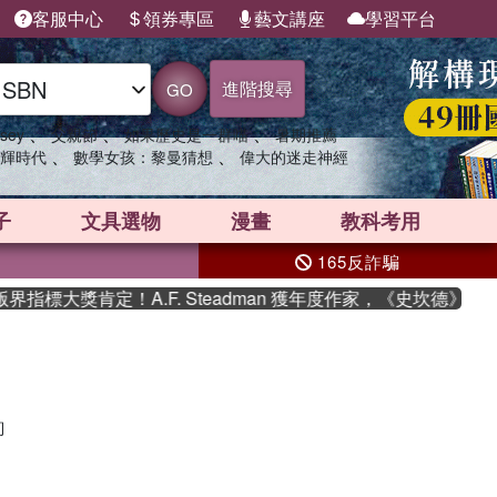
客服中心
領券專區
藝文講座
學習平台
進階搜尋
GO
、
、
、
sey
父親節
如果歷史是一群喵
暑期推薦
、
、
輝時代
數學女孩：黎曼猜想
偉大的迷走神經
子
文具選物
漫畫
教科考用
165反詐騙
指標大獎肯定！A.F. Steadman 獲年度作家，《史坎德》系
詢