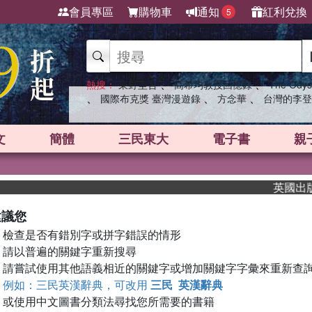
會員專區
購物車
通知
紅利兌換
5
、
、
熱搜：
東野圭吾
高希均教授回憶錄
The Odys
、
、
、
國際布克獎 臺灣漫遊錄
方念華
台灣的李登
文
簡體
三民東大
電子書
親
英國出版界
建議您
檢查是否有錯別字或拼字錯誤的情形
請以普遍的關鍵字重新搜尋
請嘗試使用其他語義相近的關鍵字或增加關鍵字字彙來重新查
例如：三民英漢辭典，可改用
三民 英漢辭典
或使用中文圖書分類法尋找您所需要的書籍