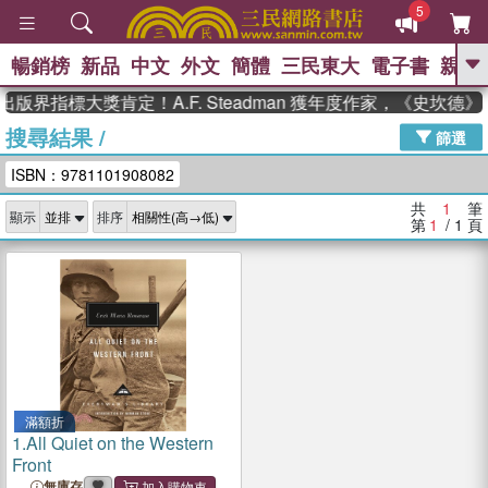
5
暢銷榜
新品
中文
外文
簡體
三民東大
電子書
親子
GO
出版界指標大獎肯定！A.F. Steadman 獲年度作家，《史坎
搜尋結果
/
、
、
熱搜：
東野圭吾
The Odyssey
篩選
、
、
父親節
如果歷史是一群喵
暑期
ISBN：9781101908082
、
、
推薦
國際布克獎 臺灣漫遊錄
方
、
、
念華
台灣的李登輝時代
數學女
共
1
筆
顯示
排序
、
孩：黎曼猜想
偉大的迷走神經
第
1
/ 1
頁
滿額折
1.
All Quiet on the Western
Front
無庫存