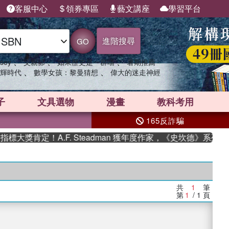
客服中心
領券專區
藝文講座
學習平台
進階搜尋
GO
、
、
、
sey
父親節
如果歷史是一群喵
暑期推薦
、
、
輝時代
數學女孩：黎曼猜想
偉大的迷走神經
子
文具選物
漫畫
教科考用
165反詐騙
大獎肯定！A.F. Steadman 獲年度作家，《史坎德》系列帶
共
1
筆
第
1
/ 1
頁