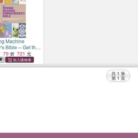
ng Machine
's Bible ─ Get the
our Machine With
79
721
：
 Designs and
rative Stitches
共
1
筆
第
1
頁