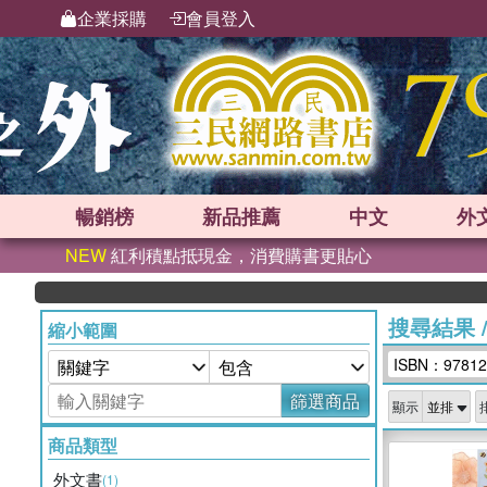
企業採購
會員登入
暢銷榜
新品
推薦
中文
外
NEW
紅利積點抵現金，消費購書更貼心
搜尋結果
縮小範圍
ISBN：97812
篩選商品
顯示
商品類型
外文書
(1)