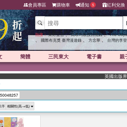
會員專區
購物車
通知
紅利兌換
5
、
、
熱搜：
東野圭吾
高希均教授回憶錄
The Odys
、
、
、
國際布克獎 臺灣漫遊錄
方念華
台灣的李登
文
簡體
三民東大
電子書
親
英國出版界指標
/
50048257
排序