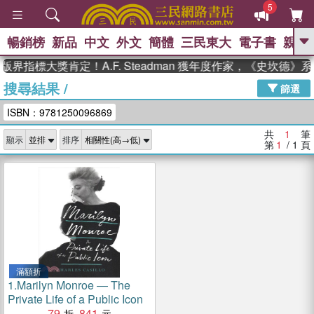
5
暢銷榜
新品
中文
外文
簡體
三民東大
電子書
親子
GO
版界指標大獎肯定！A.F. Steadman 獲年度作家，《史坎德
搜尋結果
/
、
熱搜：
東野圭吾
高希均教授回憶錄
篩選
、
、
、
The Odyssey
父親節
花開錦
ISBN：9781250096869
、
、
、
繡
暑期推薦
方念華
台灣的
、
李登輝時代
數學女孩：黎曼猜想
共
1
筆
顯示
排序
、
、
偉大的迷走神經
如果歷史是一
第
1
/ 1
頁
、
群喵
臺灣漫遊錄
滿額折
1.
Marilyn Monroe ― The
Private Life of a Public Icon
79
841