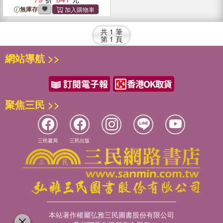
無庫存
共
1
筆
第
1
頁
網站導航 >>
聚焦三民 >>
三民書局
三民出版
本站著作權屬弘雅三民圖書股份有限公司