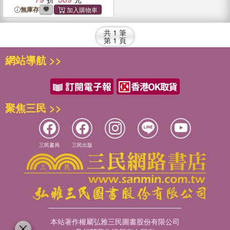
無庫存
共
1
筆
第
1
頁
網站導航 >>
聚焦三民 >>
三民書局
三民出版
本站著作權屬弘雅三民圖書股份有限公司