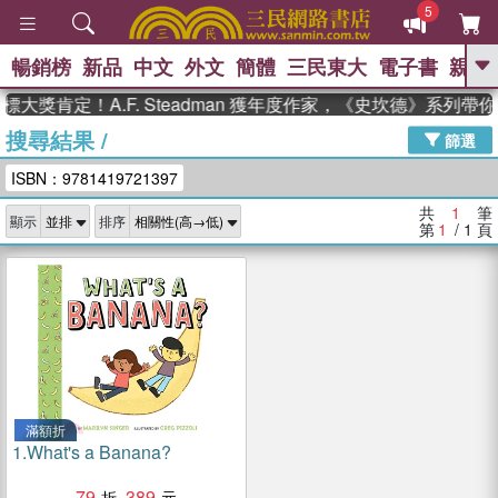
5
暢銷榜
新品
中文
外文
簡體
三民東大
電子書
親子
GO
大獎肯定！A.F. Steadman 獲年度作家，《史坎德》系列帶
搜尋結果
/
、
熱搜：
東野圭吾
高希均教授回憶錄
篩選
、
、
、
The Odyssey
父親節
如果歷
ISBN：9781419721397
、
、
史是一群喵
暑期推薦
國際布克
、
、
獎 臺灣漫遊錄
方念華
台灣的李
共
1
筆
顯示
排序
、
、
登輝時代
數學女孩：黎曼猜想
第
1
/ 1
頁
偉大的迷走神經
滿額折
1.
What's a Banana?
79
389