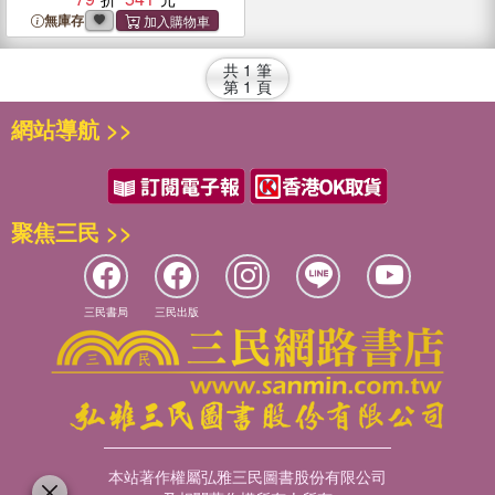
無庫存
共
1
筆
第
1
頁
網站導航 >>
聚焦三民 >>
三民書局
三民出版
本站著作權屬弘雅三民圖書股份有限公司