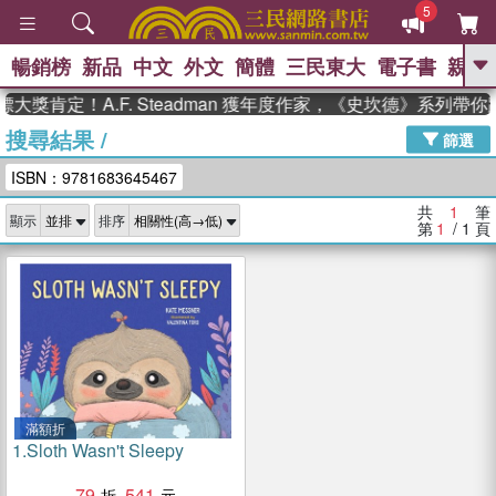
5
暢銷榜
新品
中文
外文
簡體
三民東大
電子書
親子
GO
大獎肯定！A.F. Steadman 獲年度作家，《史坎德》系列帶
搜尋結果
/
、
熱搜：
東野圭吾
高希均教授回憶錄
篩選
、
、
、
The Odyssey
父親節
如果歷
ISBN：9781683645467
、
、
史是一群喵
暑期推薦
國際布克
、
、
獎 臺灣漫遊錄
方念華
台灣的李
共
1
筆
顯示
排序
、
、
登輝時代
數學女孩：黎曼猜想
第
1
/ 1
頁
偉大的迷走神經
滿額折
1.
Sloth Wasn't Sleepy
79
541