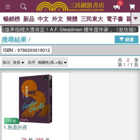
5
暢銷榜
新品
中文
外文
簡體
三民東大
電子書
親子
GO
出版界指標大獎肯定！A.F. Steadman 獲年度作家，《史坎
搜尋結果
/
、
熱搜：
東野圭吾
高希均教授回憶錄
篩選
、
、
、
The Odyssey
父親節
花開錦
ISBN：9786263619012
、
、
、
繡
暑期推薦
方念華
台灣的
、
李登輝時代
數學女孩：黎曼猜想
共
2
筆
顯示
排序
、
、
偉大的迷走神經
如果歷史是一
第
1
/ 1
頁
、
群喵
臺灣漫遊錄
75 折
1.
無盡的夜
75
285