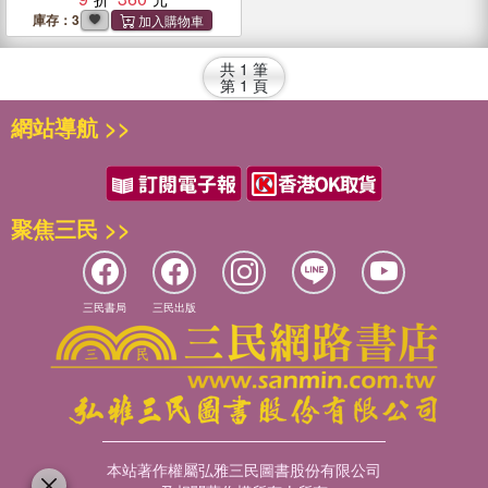
庫存：3
共
1
筆
第
1
頁
網站導航 >>
聚焦三民 >>
三民書局
三民出版
本站著作權屬弘雅三民圖書股份有限公司