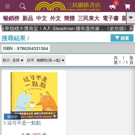
5
暢銷榜
新品
中文
外文
簡體
三民東大
電子書
親子
GO
界指標大獎肯定！A.F. Steadman 獲年度作家，《史坎德
搜尋結果
/
、
熱搜：
東野圭吾
高希均教授回憶錄
篩選
、
、
、
The Odyssey
父親節
花開錦
ISBN：9786264331364
、
、
、
繡
暑期推薦
方念華
台灣的
、
李登輝時代
數學女孩：黎曼猜想
共
1
筆
顯示
排序
、
、
偉大的迷走神經
如果歷史是一
第
1
/ 1
頁
、
群喵
臺灣漫遊錄
滿額折
1.
這可不是一點點
9
360