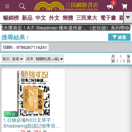
5
暢銷榜
新品
中文
外文
簡體
三民東大
電子書
親子
GO
大獎肯定！A.F. Steadman 獲年度作家，《史坎德》系列帶
搜尋結果
/
、
熱搜：
東野圭吾
高希均教授回憶錄
篩選
、
、
、
The Odyssey
父親節
如果歷
ISBN：9786267116241
、
、
史是一群喵
暑期推薦
國際布克
、
、
獎 臺灣漫遊錄
方念華
台灣的李
共
1
筆
顯示
排序
、
、
登輝時代
數學女孩：黎曼猜想
第
1
/ 1
頁
偉大的迷走神經
79 折
1.
日檢必備N3日文單字：
Shadowing跟讀記憶學習
法，一本搞定！
79
284