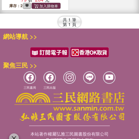
庫存：2
共
1
筆
第
1
頁
網站導航 >>
聚焦三民 >>
三民書局
三民出版
本站著作權屬弘雅三民圖書股份有限公司