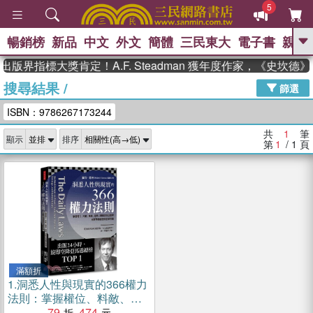
5
暢銷榜
新品
中文
外文
簡體
三民東大
電子書
親子
GO
出版界指標大獎肯定！A.F. Steadman 獲年度作家，《史坎
搜尋結果
/
、
、
熱搜：
東野圭吾
The Odyssey
篩選
、
、
父親節
如果歷史是一群喵
暑期
ISBN：9786267173244
、
、
推薦
國際布克獎 臺灣漫遊錄
方
、
、
念華
台灣的李登輝時代
數學女
共
1
筆
顯示
排序
、
孩：黎曼猜想
偉大的迷走神經
第
1
/ 1
頁
滿額折
1.
洞悉人性與現實的366權力
法則：掌握權位、料敵、專
業、遊說、謀略的每日思
79
474