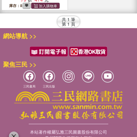
索，戒斷有毒信念與虛妄想
庫存：8
像
共
1
筆
第
1
頁
網站導航 >>
聚焦三民 >>
三民書局
三民出版
本站著作權屬弘雅三民圖書股份有限公司