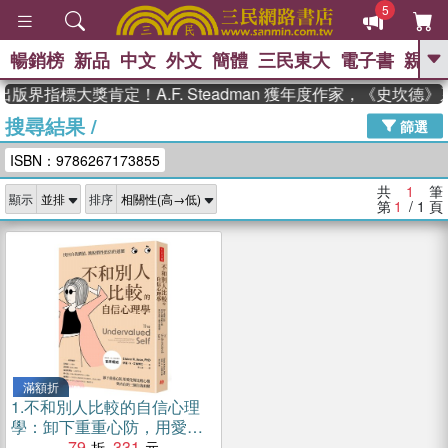
5
暢銷榜
新品
中文
外文
簡體
三民東大
電子書
親子
GO
版界指標大獎肯定！A.F. Steadman 獲年度作家，《史坎
搜尋結果
/
、
熱搜：
東野圭吾
高希均教授回憶錄
篩選
、
、
、
The Odyssey
父親節
如果歷
ISBN：9786267173855
、
、
史是一群喵
暑期推薦
國際布克
、
、
獎 臺灣漫遊錄
方念華
台灣的李
共
1
筆
顯示
排序
、
、
登輝時代
數學女孩：黎曼猜想
第
1
/ 1
頁
偉大的迷走神經
滿額折
1.
不和別人比較的自信心理
學：卸下重重心防，用愛化
解比較心態，與內在的三個
79
331