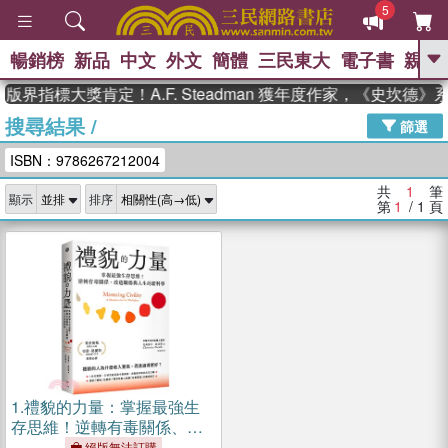
5
暢銷榜
新品
中文
外文
簡體
三民東大
電子書
親子
GO
版界指標大獎肯定！A.F. Steadman 獲年度作家，《史坎德
搜尋結果
/
、
熱搜：
東野圭吾
高希均教授回憶錄
篩選
、
、
、
The Odyssey
父親節
如果歷
ISBN：9786267212004
、
、
史是一群喵
暑期推薦
國際布克
、
、
獎 臺灣漫遊錄
方念華
台灣的李
共
1
筆
顯示
排序
、
、
登輝時代
數學女孩：黎曼猜想
第
1
/ 1
頁
偉大的迷走神經
1.
禮貌的力量：掌握最強生
存思維！逆轉有毒關係、改
造職場與人生的新科學
絕版無法訂購