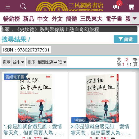
5
暢銷榜
新品
中文
外文
簡體
三民東大
電子書
親子
GO
獲年度作家，《史坎德》系列帶你踏上熱血奇幻旅程
搜尋結果
/
、
熱搜：
東野圭吾
高希均教授回憶錄
篩選
、
、
、
The Odyssey
父親節
如果歷
ISBN：9786267377901
、
、
史是一群喵
暑期推薦
國際布克
、
、
獎 臺灣漫遊錄
方念華
台灣的李
共
2
筆
顯示
排序
、
、
登輝時代
數學女孩：黎曼猜想
第
1
/ 1
頁
偉大的迷走神經
書紐電子書
滿額折
1.
你是誰就會遇見誰：愛情
2.
你是誰就會遇見誰：愛情
靠天意，但更需要人為，為
靠天意，但更需要人為，為
每個希望進入親密關係的人
7
273
每個希望進入親密關係的人
9
351