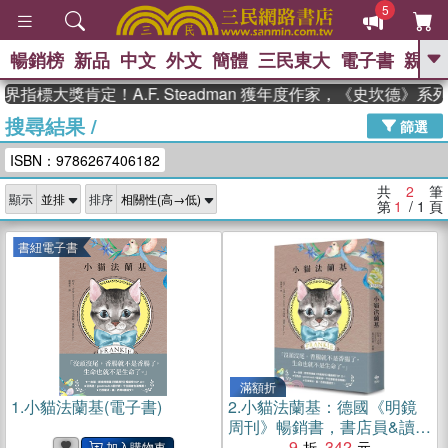
5
暢銷榜
新品
中文
外文
簡體
三民東大
電子書
親子
GO
界指標大獎肯定！A.F. Steadman 獲年度作家，《史坎德》
搜尋結果
/
、
熱搜：
東野圭吾
高希均教授回憶錄
篩選
、
、
、
The Odyssey
父親節
如果歷
ISBN：9786267406182
、
、
史是一群喵
暑期推薦
國際布克
、
、
獎 臺灣漫遊錄
方念華
台灣的李
共
2
筆
顯示
排序
、
、
登輝時代
數學女孩：黎曼猜想
第
1
/ 1
頁
偉大的迷走神經
書紐電子書
滿額折
1.
小貓法蘭基(電子書)
2.
小貓法蘭基：德國《明鏡
周刊》暢銷書，書店員&讀者
含淚推薦，挖掘生命意義的
9
342