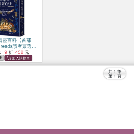
精靈百科【首部
dreads讀者票選年
決選作、空降
9
432
：
imes暢銷榜
共
1
筆
第
1
頁