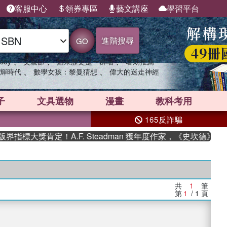
客服中心
領券專區
藝文講座
學習平台
進階搜尋
GO
、
、
、
sey
父親節
如果歷史是一群喵
暑期推薦
、
、
輝時代
數學女孩：黎曼猜想
偉大的迷走神經
子
文具選物
漫畫
教科考用
165反詐騙
指標大獎肯定！A.F. Steadman 獲年度作家，《史坎德》系
共
1
筆
第
1
/ 1
頁