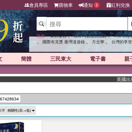
會員專區
購物車
通知
紅利兌換
5
、
、
熱搜：
東野圭吾
高希均教授回憶錄
The Odys
、
、
、
國際布克獎 臺灣漫遊錄
方念華
台灣的李登
文
簡體
三民東大
電子書
親
英國出版界
/
67428634
排序