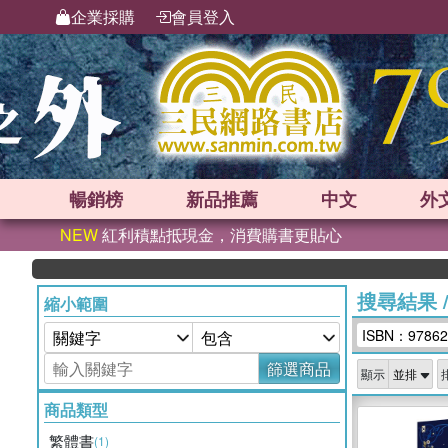
企業採購
會員登入
暢銷榜
新品
推薦
中文
外
NEW
紅利積點抵現金，消費購書更貼心
搜尋結果
縮小範圍
ISBN：97862
篩選商品
顯示
商品類型
繁體書
(1)