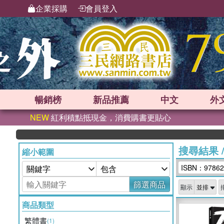
企業採購
會員登入
暢銷榜
新品
推薦
中文
外
NEW
紅利積點抵現金，消費購書更貼心
搜尋結果
縮小範圍
ISBN：97862
篩選商品
顯示
商品類型
繁體書
(1)