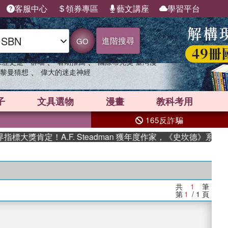
客服中心
領券專區
藝文講座
學習平台
進階搜尋
GO
、
、
果歷史是一群喵
暑期推薦
國際布克獎 臺灣漫
、
黎曼猜想
偉大的迷走神經
子
文具選物
漫畫
教科考用
165反詐騙
大獎肯定！A.F. Steadman 獲年度作家，《史坎德》系列
共
1
筆
第
1
/ 1
頁