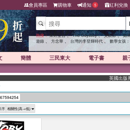
會員專區
購物車
通知
紅利兌換
5
、
、
、
熱搜：
東野圭吾
The Odyssey
父親節
如
、
、
、
遊錄
方念華
台灣的李登輝時代
數學女孩：
文
簡體
三民東大
電子書
親
英國出版界指標
/
67594254
排序