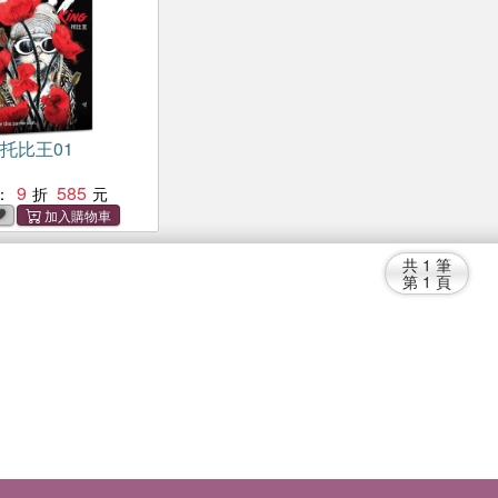
ng托比王01
9
585
：
共
1
筆
第
1
頁