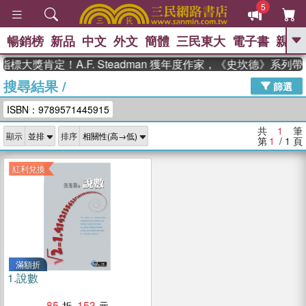
5
暢銷榜
新品
中文
外文
簡體
三民東大
電子書
親子
GO
標大獎肯定！A.F. Steadman 獲年度作家，《史坎德》系列
搜尋結果
/
、
、
熱搜：
東野圭吾
The Odyssey
篩選
、
、
父親節
如果歷史是一群喵
暑期
ISBN：9789571445915
、
、
推薦
國際布克獎 臺灣漫遊錄
方
、
、
念華
台灣的李登輝時代
數學女
共
1
筆
顯示
排序
、
孩：黎曼猜想
偉大的迷走神經
第
1
/ 1
頁
紅利兌換
滿額折
1.
說數
85
153