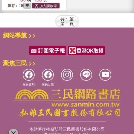
庫存 > 10
共
1
筆
第
1
頁
網站導航 >>
聚焦三民 >>
三民書局
三民出版
本站著作權屬弘雅三民圖書股份有限公司