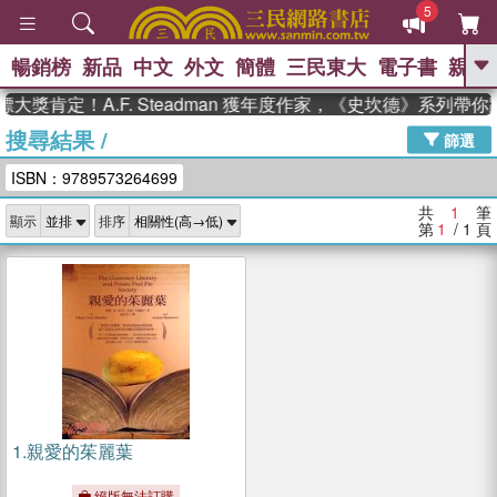
5
暢銷榜
新品
中文
外文
簡體
三民東大
電子書
親子
GO
大獎肯定！A.F. Steadman 獲年度作家，《史坎德》系列帶
搜尋結果
/
、
熱搜：
東野圭吾
高希均教授回憶錄
篩選
、
、
、
The Odyssey
父親節
如果歷
ISBN：9789573264699
、
、
史是一群喵
暑期推薦
國際布克
、
、
獎 臺灣漫遊錄
方念華
台灣的李
共
1
筆
顯示
排序
、
、
登輝時代
數學女孩：黎曼猜想
第
1
/ 1
頁
偉大的迷走神經
1.
親愛的茱麗葉
絕版無法訂購