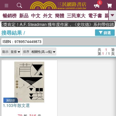
5
暢銷榜
新品
中文
外文
簡體
三民東大
電子書
親子
GO
獎肯定！A.F. Steadman 獲年度作家，《史坎德》系列帶你
搜尋結果
/
、
、
熱搜：
東野圭吾
The Odyssey
篩選
、
、
父親節
如果歷史是一群喵
暑期
ISBN：9789574449873
、
、
推薦
國際布克獎 臺灣漫遊錄
方
、
、
念華
台灣的李登輝時代
數學女
共
1
筆
顯示
排序
、
孩：黎曼猜想
偉大的迷走神經
第
1
/ 1
頁
滿額折
1.
103年散文選
79
316