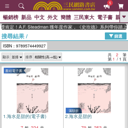
5
暢銷榜
新品
中文
外文
簡體
三民東大
電子書
親子
GO
肯定！A.F. Steadman 獲年度作家，《史坎德》系列帶你踏
搜尋結果
/
、
熱搜：
東野圭吾
高希均教授回憶錄
篩選
、
、
、
The Odyssey
父親節
如果歷
ISBN：9789574449927
、
、
史是一群喵
暑期推薦
國際布克
、
、
獎 臺灣漫遊錄
方念華
台灣的李
共
2
筆
顯示
排序
、
、
登輝時代
數學女孩：黎曼猜想
第
1
/ 1
頁
偉大的迷走神經
書紐電子書
滿額折
1.
海水是甜的(電子書)
2.
海水是甜的
7
224
79
253