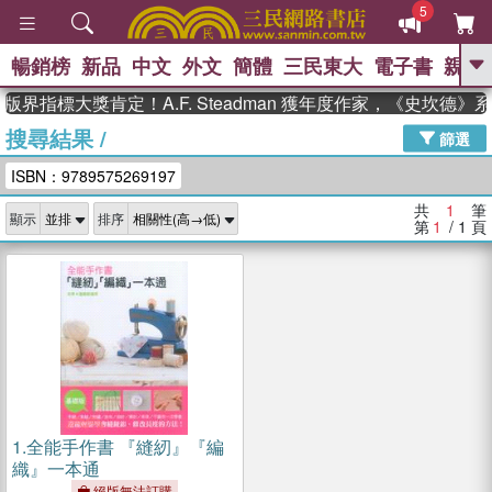
5
暢銷榜
新品
中文
外文
簡體
三民東大
電子書
親子
GO
版界指標大獎肯定！A.F. Steadman 獲年度作家，《史坎德
搜尋結果
/
、
熱搜：
東野圭吾
高希均教授回憶錄
篩選
、
、
、
The Odyssey
父親節
如果歷
ISBN：9789575269197
、
、
史是一群喵
暑期推薦
國際布克
、
、
獎 臺灣漫遊錄
方念華
台灣的李
共
1
筆
顯示
排序
、
、
登輝時代
數學女孩：黎曼猜想
第
1
/ 1
頁
偉大的迷走神經
1.
全能手作書 『縫紉』『編
織』一本通
絕版無法訂購