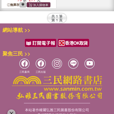
無庫存
共
1
筆
第
1
頁
網站導航 >>
聚焦三民 >>
三民書局
三民出版
本站著作權屬弘雅三民圖書股份有限公司