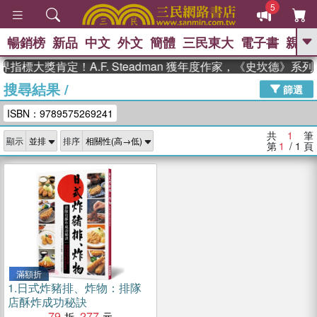
5
暢銷榜
新品
中文
外文
簡體
三民東大
電子書
親子
GO
指標大獎肯定！A.F. Steadman 獲年度作家，《史坎德》系
搜尋結果
/
、
熱搜：
東野圭吾
高希均教授回憶錄
篩選
、
、
、
The Odyssey
父親節
如果歷
ISBN：9789575269241
、
、
史是一群喵
暑期推薦
國際布克
、
、
獎 臺灣漫遊錄
方念華
台灣的李
共
1
筆
顯示
排序
、
、
登輝時代
數學女孩：黎曼猜想
第
1
/ 1
頁
偉大的迷走神經
滿額折
1.
日式炸豬排、炸物：排隊
店酥炸成功秘訣
79
277