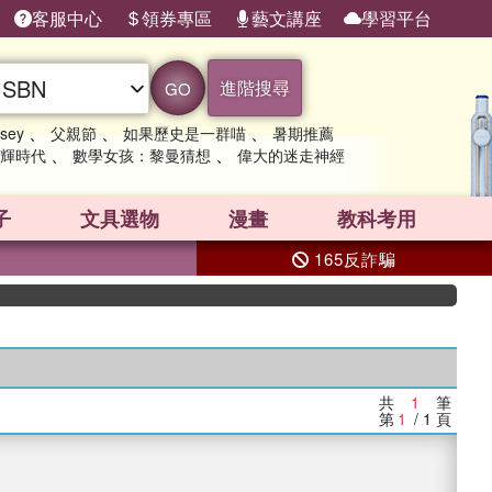
客服中心
領券專區
藝文講座
學習平台
進階搜尋
GO
、
、
、
sey
父親節
如果歷史是一群喵
暑期推薦
、
、
輝時代
數學女孩：黎曼猜想
偉大的迷走神經
子
文具選物
漫畫
教科考用
165反詐騙
共
1
筆
第
1
/ 1
頁