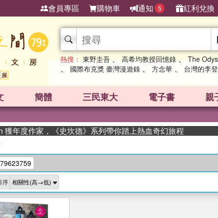
會員專區
購物車
通知
紅利兌換
5
、
、
熱搜：
東野圭吾
高希均教授回憶錄
The Odys
、
、
、
國際布克獎 臺灣漫遊錄
方念華
台灣的李登
文
簡體
三民東大
電子書
親
man 獲年度作家，《史坎德》系列帶你踏上熱血奇幻旅程
/
79623759
排序