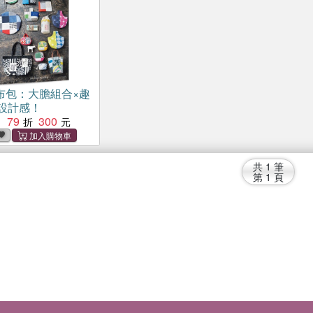
布包：大膽組合×趣
設計感！
79
300
：
共
1
筆
第
1
頁