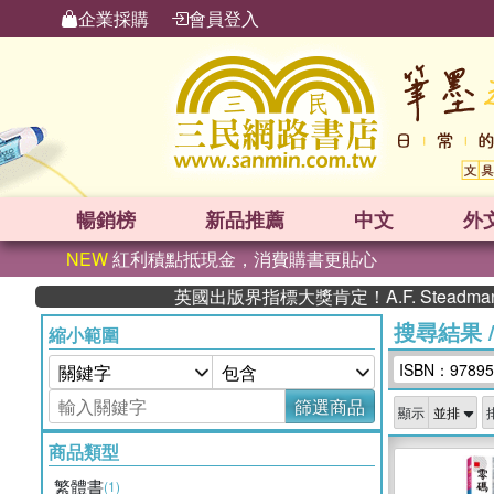
企業採購
會員登入
暢銷榜
新品
推薦
中文
外
NEW
紅利積點抵現金，消費購書更貼心
英國出版界指標大獎肯定！A.F. Stead
搜尋結果
縮小範圍
ISBN：97895
篩選商品
顯示
商品類型
繁體書
(1)