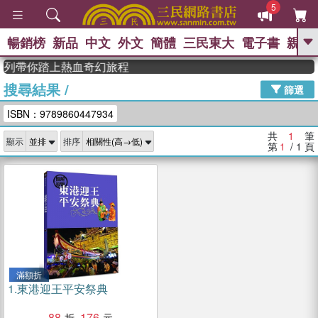
5
暢銷榜
新品
中文
外文
簡體
三民東大
電子書
親子
GO
》系列帶你踏上熱血奇幻旅程
搜尋結果
/
、
熱搜：
東野圭吾
高希均教授回憶錄
篩選
、
、
、
The Odyssey
父親節
如果歷
ISBN：9789860447934
、
、
史是一群喵
暑期推薦
國際布克
、
、
獎 臺灣漫遊錄
方念華
台灣的李
共
1
筆
顯示
排序
、
、
登輝時代
數學女孩：黎曼猜想
第
1
/ 1
頁
偉大的迷走神經
滿額折
1.
東港迎王平安祭典
88
176