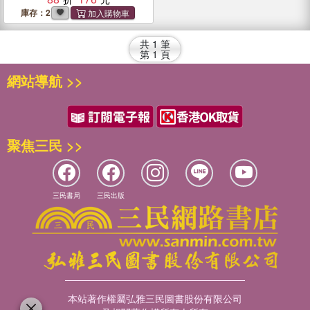
庫存：2
共
1
筆
第
1
頁
網站導航 >>
聚焦三民 >>
三民書局
三民出版
本站著作權屬弘雅三民圖書股份有限公司