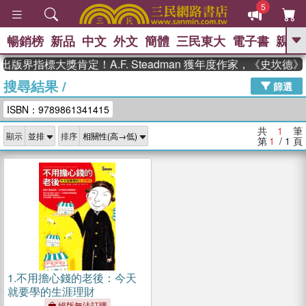
5
暢銷榜
新品
中文
外文
簡體
三民東大
電子書
親子
GO
出版界指標大獎肯定！A.F. Steadman 獲年度作家，《史坎
搜尋結果
/
、
熱搜：
東野圭吾
高希均教授回憶錄
篩選
、
、
、
The Odyssey
父親節
如果歷
ISBN：9789861341415
、
、
史是一群喵
暑期推薦
國際布克
、
、
獎 臺灣漫遊錄
方念華
台灣的李
共
1
筆
顯示
排序
、
、
登輝時代
數學女孩：黎曼猜想
第
1
/ 1
頁
偉大的迷走神經
1.
不用擔心錢的老後：今天
就要學的生涯理財
絕版無法訂購