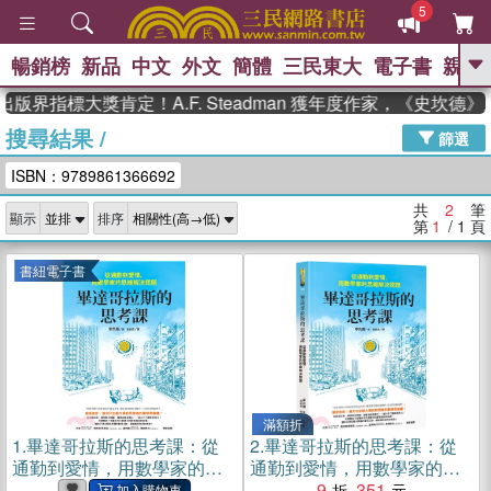
5
暢銷榜
新品
中文
外文
簡體
三民東大
電子書
親子
GO
版界指標大獎肯定！A.F. Steadman 獲年度作家，《史坎
搜尋結果
/
、
熱搜：
東野圭吾
高希均教授回憶錄
篩選
、
、
、
The Odyssey
父親節
如果歷
ISBN：9789861366692
、
、
史是一群喵
暑期推薦
國際布克
、
、
獎 臺灣漫遊錄
方念華
台灣的李
共
2
筆
顯示
排序
、
、
登輝時代
數學女孩：黎曼猜想
第
1
/ 1
頁
偉大的迷走神經
書紐電子書
滿額折
1.
畢達哥拉斯的思考課：從
2.
畢達哥拉斯的思考課：從
通勤到愛情，用數學家的思
通勤到愛情，用數學家的思
維解決問題(電子書)
維解決問題
9
351