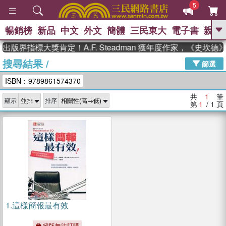
5
暢銷榜
新品
中文
外文
簡體
三民東大
電子書
親子
GO
出版界指標大獎肯定！A.F. Steadman 獲年度作家，《史坎
搜尋結果
/
、
熱搜：
東野圭吾
高希均教授回憶錄
篩選
、
、
、
The Odyssey
父親節
如果歷
ISBN：9789861574370
、
、
史是一群喵
暑期推薦
國際布克
、
、
獎 臺灣漫遊錄
方念華
台灣的李
共
1
筆
顯示
排序
、
、
登輝時代
數學女孩：黎曼猜想
第
1
/ 1
頁
偉大的迷走神經
1.
這樣簡報最有效
絕版無法訂購