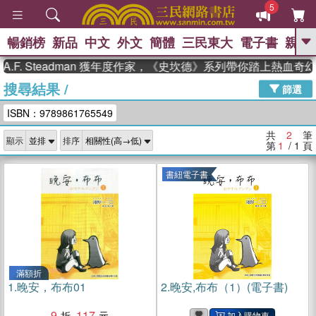
5
暢銷榜
新品
中文
外文
簡體
三民東大
電子書
親子
GO
F. Steadman 獲年度作家，《史坎德》系列帶你踏上熱血奇幻
搜尋結果
/
、
熱搜：
東野圭吾
高希均教授回憶錄
篩選
、
、
、
The Odyssey
父親節
如果歷
ISBN：9789861765549
、
、
史是一群喵
暑期推薦
國際布克
、
、
獎 臺灣漫遊錄
方念華
台灣的李
共
2
筆
顯示
排序
、
、
登輝時代
數學女孩：黎曼猜想
第
1
/ 1
頁
偉大的迷走神經
書紐電子書
滿額折
1.
晚安，布布01
2.
晚安,布布（1）(電子書)
9
117