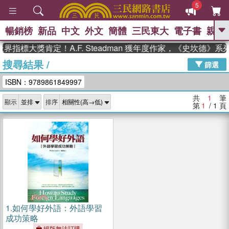
5
暢銷榜
新品
中文
外文
簡體
三民東大
電子書
親子
GO
界指標大獎肯定！A.F. Steadman 獲年度作家，《史坎德》
搜尋結果
/
、
熱搜：
東野圭吾
高希均教授回憶錄
篩選
、
、
、
The Odyssey
父親節
如果歷
ISBN：9789861849997
、
、
史是一群喵
暑期推薦
國際布克
、
、
獎 臺灣漫遊錄
方念華
台灣的李
共
1
筆
顯示
排序
、
、
登輝時代
數學女孩：黎曼猜想
第
1
/ 1
頁
偉大的迷走神經
1.
如何學好外語：外語學習
成功策略
絕版無法訂購