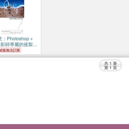
Photoshop +
om攝影師專屬的後製領
絕版無法訂購
共
1
筆
第
1
頁