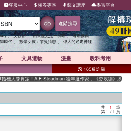
客服中心
領券專區
藝文講座
學習平台
進階搜尋
GO
、
、
、
sey
父親節
如果歷史是一群喵
暑期推薦
、
、
輝時代
數學女孩：黎曼猜想
偉大的迷走神經
子
文具選物
漫畫
教科考用
165反詐騙
大獎肯定！A.F. Steadman 獲年度作家，《史坎德》系列帶
共
1
筆
第
1
/ 1
頁