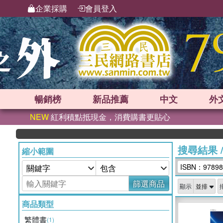
企業採購
會員登入
暢銷榜
新品
推薦
中文
外
NEW
紅利積點抵現金，消費購書更貼心
搜尋結果
縮小範圍
ISBN：97898
篩選商品
顯示
商品類型
繁體書
(1)