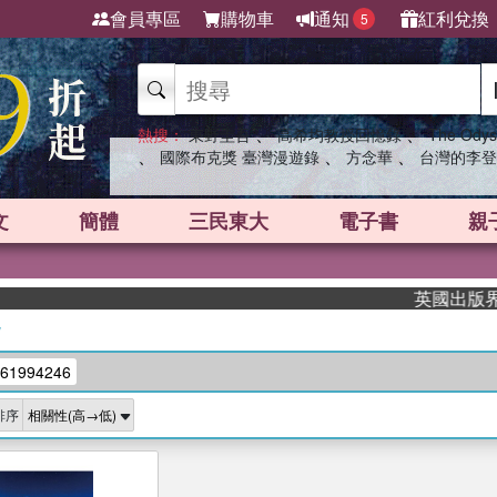
會員專區
購物車
通知
紅利兌換
5
、
、
熱搜：
東野圭吾
高希均教授回憶錄
The Odys
、
、
、
國際布克獎 臺灣漫遊錄
方念華
台灣的李登
文
簡體
三民東大
電子書
親
英國出版界指標
/
61994246
排序