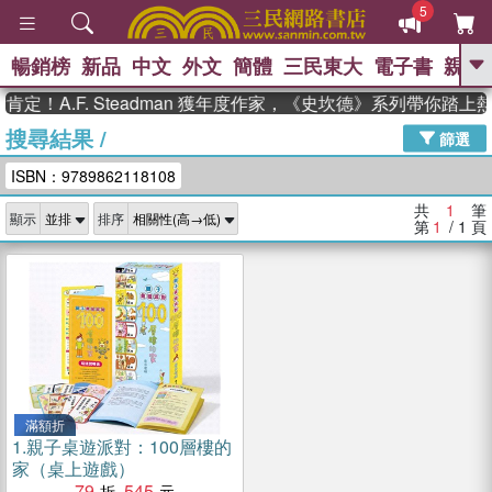
5
暢銷榜
新品
中文
外文
簡體
三民東大
電子書
親子
GO
定！A.F. Steadman 獲年度作家，《史坎德》系列帶你踏上
搜尋結果
/
、
熱搜：
東野圭吾
高希均教授回憶錄
篩選
、
、
、
The Odyssey
父親節
如果歷
ISBN：9789862118108
、
、
史是一群喵
暑期推薦
國際布克
、
、
獎 臺灣漫遊錄
方念華
台灣的李
共
1
筆
顯示
排序
、
、
登輝時代
數學女孩：黎曼猜想
第
1
/ 1
頁
偉大的迷走神經
滿額折
1.
親子桌遊派對：100層樓的
家（桌上遊戲）
79
545