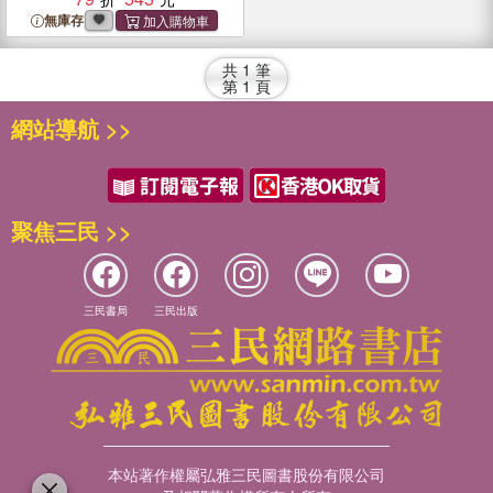
無庫存
共
1
筆
第
1
頁
網站導航 >>
聚焦三民 >>
三民書局
三民出版
本站著作權屬弘雅三民圖書股份有限公司