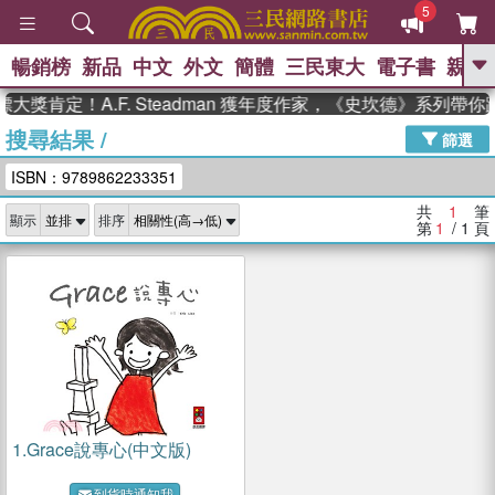
5
暢銷榜
新品
中文
外文
簡體
三民東大
電子書
親子
GO
大獎肯定！A.F. Steadman 獲年度作家，《史坎德》系列帶
搜尋結果
/
、
、
熱搜：
東野圭吾
The Odyssey
篩選
、
、
父親節
如果歷史是一群喵
暑期
ISBN：9789862233351
、
、
推薦
國際布克獎 臺灣漫遊錄
方
、
、
念華
台灣的李登輝時代
數學女
共
1
筆
顯示
排序
、
孩：黎曼猜想
偉大的迷走神經
第
1
/ 1
頁
1.
Grace說專心(中文版)
到貨時通知我