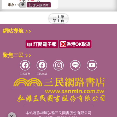
庫存：1
共
1
筆
第
1
頁
網站導航 >>
聚焦三民 >>
三民書局
三民出版
本站著作權屬弘雅三民圖書股份有限公司