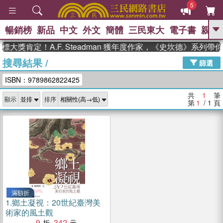
5
暢銷榜
新品
中文
外文
簡體
三民東大
電子書
親子
GO
大獎肯定！A.F. Steadman 獲年度作家，《史坎德》系列帶
搜尋結果
/
、
熱搜：
東野圭吾
高希均教授回憶錄
篩選
、
、
、
The Odyssey
父親節
花開錦
ISBN：9789862822425
、
、
、
繡
暑期推薦
方念華
台灣的
、
李登輝時代
數學女孩：黎曼猜想
共
1
筆
顯示
排序
、
、
偉大的迷走神經
如果歷史是一
第
1
/ 1
頁
、
群喵
臺灣漫遊錄
滿額折
1.
鄉土凝視：20世紀臺灣美
術家的風土觀
9
342