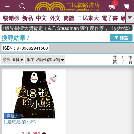
5
暢銷榜
新品
中文
外文
簡體
三民東大
電子書
親子
GO
出版界指標大獎肯定！A.F. Steadman 獲年度作家，《史坎
搜尋結果
/
、
熱搜：
東野圭吾
高希均教授回憶錄
篩選
、
、
、
The Odyssey
父親節
如果歷
ISBN：9789862941560
、
、
史是一群喵
暑期推薦
國際布克
、
、
獎 臺灣漫遊錄
方念華
台灣的李
共
1
筆
顯示
排序
、
、
登輝時代
數學女孩：黎曼猜想
第
1
/ 1
頁
偉大的迷走神經
滿額折
1.
愛唱歌的小熊
9
252