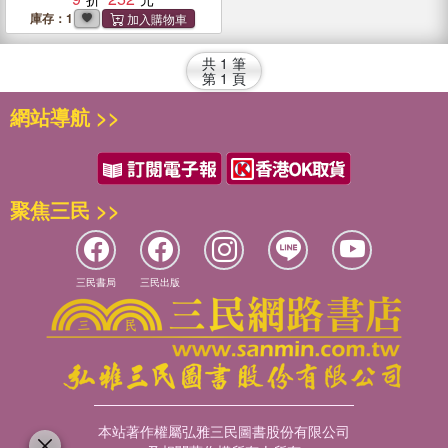
庫存：1
共
1
筆
第
1
頁
網站導航 >>
聚焦三民 >>
三民書局
三民出版
本站著作權屬弘雅三民圖書股份有限公司