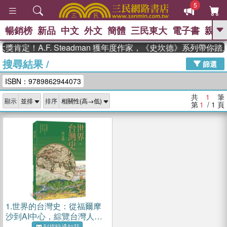
5
暢銷榜
新品
中文
外文
簡體
三民東大
電子書
親子
GO
肯定！A.F. Steadman 獲年度作家，《史坎德》系列帶你
搜尋結果
/
、
熱搜：
東野圭吾
高希均教授回憶錄
篩選
、
、
、
The Odyssey
父親節
如果歷
ISBN：9789862944073
、
、
史是一群喵
暑期推薦
國際布克
、
、
獎 臺灣漫遊錄
方念華
台灣的李
共
1
筆
顯示
排序
、
、
登輝時代
數學女孩：黎曼猜想
第
1
/ 1
頁
偉大的迷走神經
1.
世界的台灣史：從福爾摩
沙到AI中心，綜覽台灣人走
過的世界路。
到貨時通知我