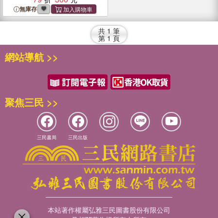
無庫存
共
1
筆
第
1
頁
網站導航 >>
聚焦三民 >>
三民書局
三民出版
本站著作權屬弘雅三民圖書股份有限公司