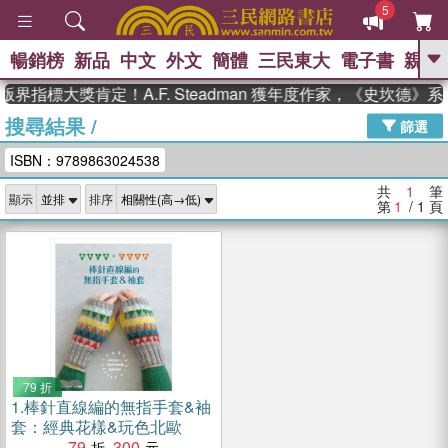
5
暢銷榜
新品
中文
外文
簡體
三民東大
電子書
親子
GO
界指標大獎肯定！A.F. Steadman 獲年度作家，《史坎德
搜尋結果
/
、
、
熱搜：
東野圭吾
The Odyssey
篩選
、
、
父親節
如果歷史是一群喵
暑期
ISBN：9789863024538
、
、
推薦
國際布克獎 臺灣漫遊錄
方
、
、
念華
台灣的李登輝時代
數學女
共
1
筆
顯示
排序
、
孩：黎曼猜想
偉大的迷走神經
第
1
/ 1
頁
79 折
1.
棒針直線編的無指手套&袖
套：經典花樣&玩色北歐
79
300