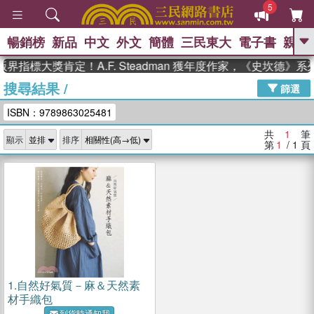
5
暢銷榜
新品
中文
外文
簡體
三民東大
電子書
親子
GO
界指標大獎肯定！A.F. Steadman 獲年度作家，《史坎德》
搜尋結果
/
、
熱搜：
東野圭吾
高希均教授回憶錄
篩選
、
、
、
The Odyssey
父親節
如果歷
ISBN：9789863025481
、
、
史是一群喵
暑期推薦
國際布克
、
、
獎 臺灣漫遊錄
方念華
台灣的李
共
1
筆
顯示
排序
、
、
登輝時代
數學女孩：黎曼猜想
第
1
/ 1
頁
偉大的迷走神經
1.
自然好氣質－麻＆天然素
材手織包
到貨時通知我