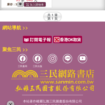
庫存：3
共
1
筆
第
1
頁
網站導航 >>
聚焦三民 >>
三民書局
三民出版
本站著作權屬弘雅三民圖書股份有限公司