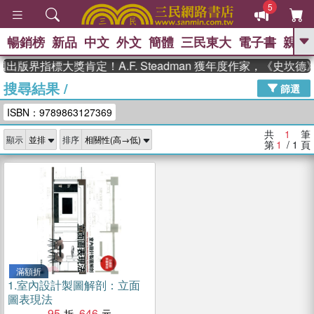
5
暢銷榜
新品
中文
外文
簡體
三民東大
電子書
親子
GO
出版界指標大獎肯定！A.F. Steadman 獲年度作家，《史
搜尋結果
/
、
熱搜：
東野圭吾
高希均教授回憶錄
篩選
、
、
、
The Odyssey
父親節
如果歷
ISBN：9789863127369
、
、
史是一群喵
暑期推薦
國際布克
、
、
獎 臺灣漫遊錄
方念華
台灣的李
共
1
筆
顯示
排序
、
、
登輝時代
數學女孩：黎曼猜想
第
1
/ 1
頁
偉大的迷走神經
滿額折
1.
室內設計製圖解剖：立面
圖表現法
95
646