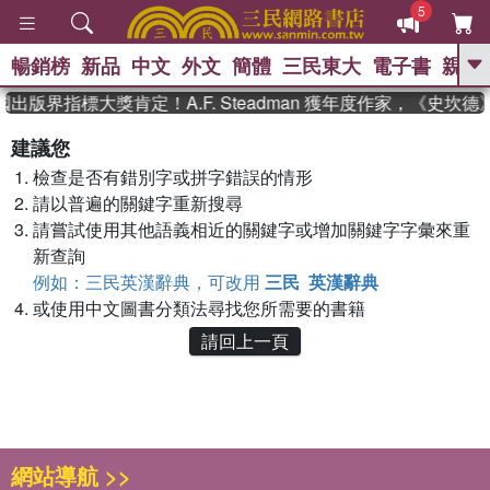
5
暢銷榜
新品
中文
外文
簡體
三民東大
電子書
親子
GO
國出版界指標大獎肯定！A.F. Steadman 獲年度作家，《史
、
熱搜：
東野圭吾
高希均教授回憶錄
建議您
、
、
、
The Odyssey
父親節
如果歷
檢查是否有錯別字或拼字錯誤的情形
、
、
史是一群喵
暑期推薦
國際布克
、
、
請以普遍的關鍵字重新搜尋
獎 臺灣漫遊錄
方念華
台灣的李
、
、
登輝時代
數學女孩：黎曼猜想
請嘗試使用其他語義相近的關鍵字或增加關鍵字字彙來重
偉大的迷走神經
新查詢
例如：三民英漢辭典，可改用
三民 英漢辭典
或使用中文圖書分類法尋找您所需要的書籍
請回上一頁
網站導航 >>