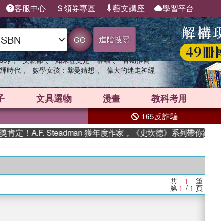
客服中心
領券專區
藝文講座
學習平台
進階搜尋
GO
、
、
、
sey
父親節
如果歷史是一群喵
暑期推薦
、
、
輝時代
數學女孩：黎曼猜想
偉大的迷走神經
子
文具選物
漫畫
教科考用
165反詐騙
！A.F. Steadman 獲年度作家，《史坎德》系列帶你踏上熱
共
1
筆
第
1
/ 1
頁