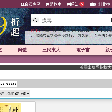
會員專區
購物車
通知
紅利兌換
5
、
、
熱搜：
東野圭吾
高希均教授回憶錄
The Odys
、
、
、
國際布克獎 臺灣漫遊錄
方念華
台灣的李登
文
簡體
三民東大
電子書
親
英國出版界指標大獎肯定
/
63183303
排序