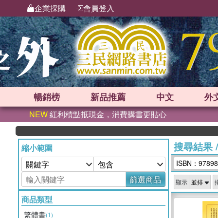
企業採購
會員登入
暢銷榜
新品
推薦
中文
外
NEW
紅利積點抵現金，消費購書更貼心
搜尋結果
縮小範圍
ISBN：97898
篩選商品
顯示
商品類型
繁體書
(1)