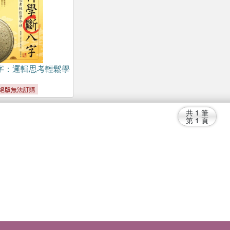
字：邏輯思考輕鬆學
絕版無法訂購
共
1
筆
第
1
頁