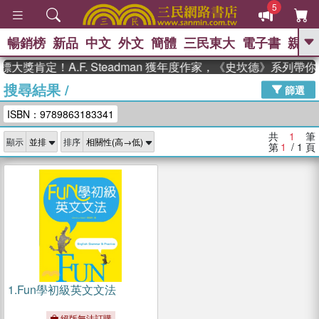
5
暢銷榜
新品
中文
外文
簡體
三民東大
電子書
親子
GO
大獎肯定！A.F. Steadman 獲年度作家，《史坎德》系列帶
搜尋結果
/
、
、
熱搜：
東野圭吾
The Odyssey
篩選
、
、
父親節
如果歷史是一群喵
暑期
ISBN：9789863183341
、
、
推薦
國際布克獎 臺灣漫遊錄
方
、
、
念華
台灣的李登輝時代
數學女
共
1
筆
顯示
排序
、
孩：黎曼猜想
偉大的迷走神經
第
1
/ 1
頁
1.
Fun學初級英文文法
絕版無法訂購