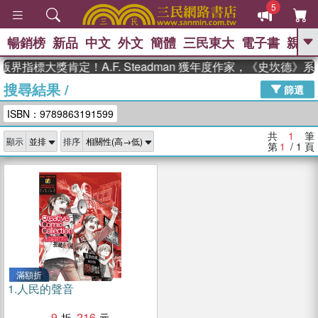
5
暢銷榜
新品
中文
外文
簡體
三民東大
電子書
親子
GO
界指標大獎肯定！A.F. Steadman 獲年度作家，《史坎德
搜尋結果
/
、
熱搜：
東野圭吾
高希均教授回憶錄
篩選
、
、
、
The Odyssey
父親節
如果歷
ISBN：9789863191599
、
、
史是一群喵
暑期推薦
國際布克
、
、
獎 臺灣漫遊錄
方念華
台灣的李
共
1
筆
顯示
排序
、
、
登輝時代
數學女孩：黎曼猜想
第
1
/ 1
頁
偉大的迷走神經
滿額折
1.
人民的聲音
9
216