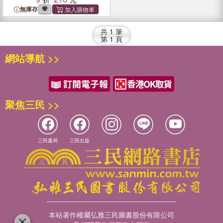
無庫存
共
1
筆
第
1
頁
網站導航 >>
聚焦三民 >>
三民書局
三民出版
本站著作權屬弘雅三民圖書股份有限公司