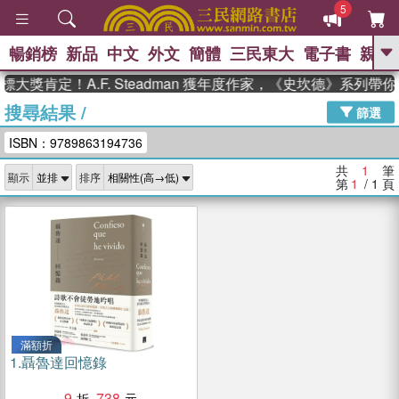
5
暢銷榜
新品
中文
外文
簡體
三民東大
電子書
親子
GO
大獎肯定！A.F. Steadman 獲年度作家，《史坎德》系列帶
搜尋結果
/
、
熱搜：
東野圭吾
高希均教授回憶錄
篩選
、
、
、
The Odyssey
父親節
如果歷
ISBN：9789863194736
、
、
史是一群喵
暑期推薦
國際布克
、
、
獎 臺灣漫遊錄
方念華
台灣的李
共
1
筆
顯示
排序
、
、
登輝時代
數學女孩：黎曼猜想
第
1
/ 1
頁
偉大的迷走神經
滿額折
1.
聶魯達回憶錄
9
738