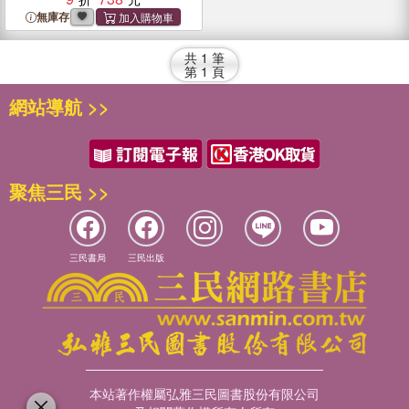
無庫存
共
1
筆
第
1
頁
網站導航 >>
聚焦三民 >>
三民書局
三民出版
本站著作權屬弘雅三民圖書股份有限公司