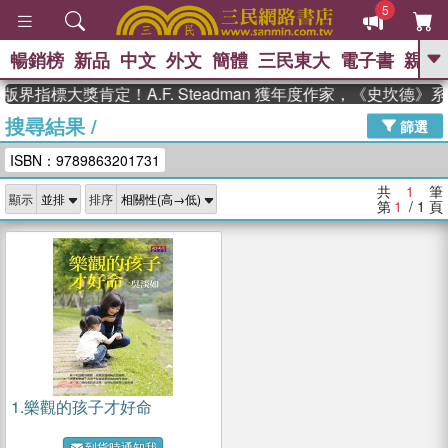
5
暢銷榜
新品
中文
外文
簡體
三民東大
電子書
親子
GO
版界指標大獎肯定！A.F. Steadman 獲年度作家，《史坎德
搜尋結果
/
、
熱搜：
東野圭吾
高希均教授回憶錄
篩選
、
、
、
The Odyssey
父親節
如果歷
ISBN：9789863201731
、
、
史是一群喵
暑期推薦
國際布克
、
、
獎 臺灣漫遊錄
方念華
台灣的李
共
1
筆
顯示
排序
、
、
登輝時代
數學女孩：黎曼猜想
第
1
/ 1
頁
偉大的迷走神經
1.
樂觀的孩子才好命
到貨時通知我