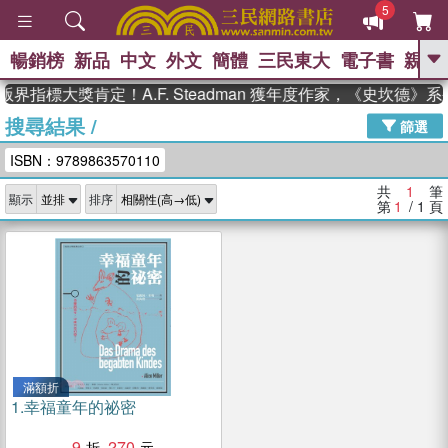
5
暢銷榜
新品
中文
外文
簡體
三民東大
電子書
親子
GO
界指標大獎肯定！A.F. Steadman 獲年度作家，《史坎德
搜尋結果
/
、
、
熱搜：
東野圭吾
The Odyssey
篩選
、
、
父親節
如果歷史是一群喵
暑期
ISBN：9789863570110
、
、
推薦
國際布克獎 臺灣漫遊錄
方
、
、
念華
台灣的李登輝時代
數學女
共
1
筆
顯示
排序
、
孩：黎曼猜想
偉大的迷走神經
第
1
/ 1
頁
滿額折
1.
幸福童年的祕密
9
270