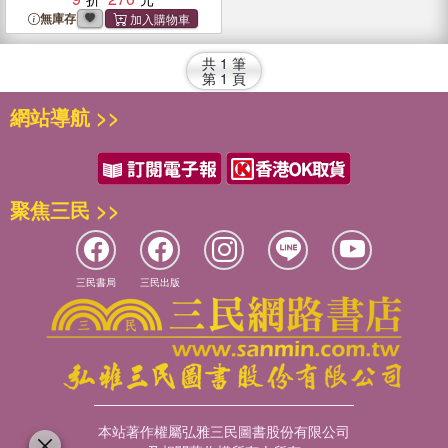
無庫存
共
1
筆
第
1
頁
網站導航 >>
聚焦三民 >>
三民書局
三民出版
本站著作權屬弘雅三民圖書股份有限公司