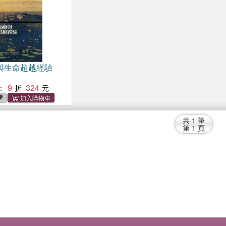
與生命超越經驗
9
324
：
共
1
筆
第
1
頁