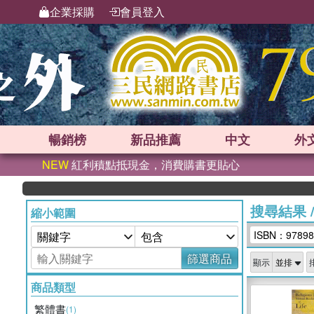
企業採購
會員登入
暢銷榜
新品
推薦
中文
外
NEW
紅利積點抵現金，消費購書更貼心
搜尋結果
縮小範圍
ISBN：97898
篩選商品
顯示
商品類型
繁體書
(1)