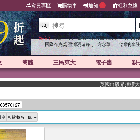
會員專區
購物車
通知
紅利兌換
5
、
、
熱搜：
東野圭吾
高希均教授回憶錄
The Odys
、
、
、
國際布克獎 臺灣漫遊錄
方念華
台灣的李登
文
簡體
三民東大
電子書
親
英國出版界指標大獎肯定
/
63570127
排序