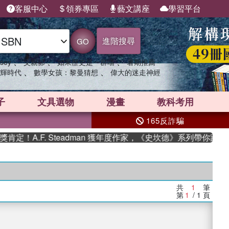
客服中心
領券專區
藝文講座
學習平台
進階搜尋
GO
、
、
、
sey
父親節
如果歷史是一群喵
暑期推薦
、
、
輝時代
數學女孩：黎曼猜想
偉大的迷走神經
子
文具選物
漫畫
教科考用
165反詐騙
！A.F. Steadman 獲年度作家，《史坎德》系列帶你踏上熱
共
1
筆
第
1
/ 1
頁